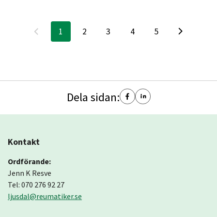
1
2
3
4
5
Dela sidan:
Kontakt
Ordförande:
Jenn K Resve
Tel: 070 276 92 27
ljusdal@reumatiker.se